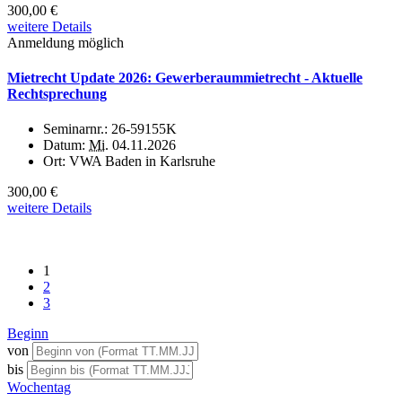
300,00 €
weitere Details
Anmeldung möglich
Mietrecht Update 2026: Gewerberaummietrecht - Aktuelle
Rechtsprechung
Seminarnr.:
26-59155K
Datum:
Mi.
04.11.2026
Ort:
VWA Baden in Karlsruhe
300,00 €
weitere Details
1
2
3
Beginn
von
bis
Wochentag