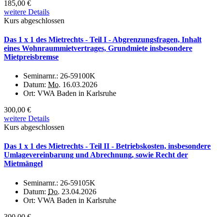
185,00 €
weitere Details
Kurs abgeschlossen
Das 1 x 1 des Mietrechts - Teil I - Abgrenzungsfragen, Inhalt
eines Wohnraummietvertrages, Grundmiete insbesondere
Mietpreisbremse
Seminarnr.:
26-59100K
Datum:
Mo.
16.03.2026
Ort:
VWA Baden in Karlsruhe
300,00 €
weitere Details
Kurs abgeschlossen
Das 1 x 1 des Mietrechts - Teil II - Betriebskosten, insbesondere
Umlagevereinbarung und Abrechnung, sowie Recht der
Mietmängel
Seminarnr.:
26-59105K
Datum:
Do.
23.04.2026
Ort:
VWA Baden in Karlsruhe
300,00 €