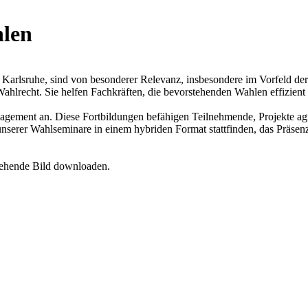
hlen
 Karlsruhe, sind von besonderer Relevanz, insbesondere im Vorfeld d
ahlrecht. Sie helfen Fachkräften, die bevorstehenden Wahlen effizien
agement an. Diese Fortbildungen befähigen Teilnehmende, Projekte agi
 unserer Wahlseminare in einem hybriden Format stattfinden, das Präse
tehende Bild downloaden.