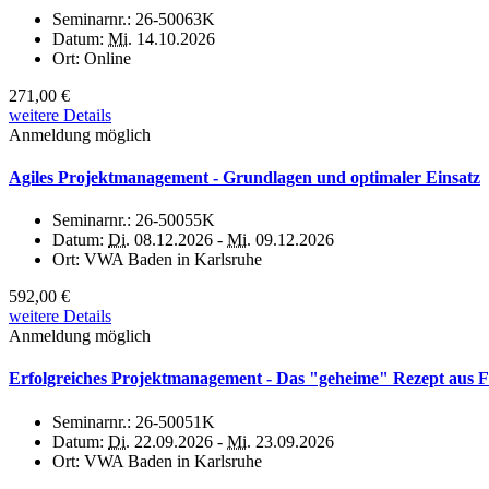
Seminarnr.:
26-50063K
Datum:
Mi.
14.10.2026
Ort:
Online
271,00 €
weitere Details
Anmeldung möglich
Agiles Projektmanagement - Grundlagen und optimaler Einsatz
Seminarnr.:
26-50055K
Datum:
Di.
08.12.2026 -
Mi.
09.12.2026
Ort:
VWA Baden in Karlsruhe
592,00 €
weitere Details
Anmeldung möglich
Erfolgreiches Projektmanagement - Das "geheime" Rezept aus 
Seminarnr.:
26-50051K
Datum:
Di.
22.09.2026 -
Mi.
23.09.2026
Ort:
VWA Baden in Karlsruhe