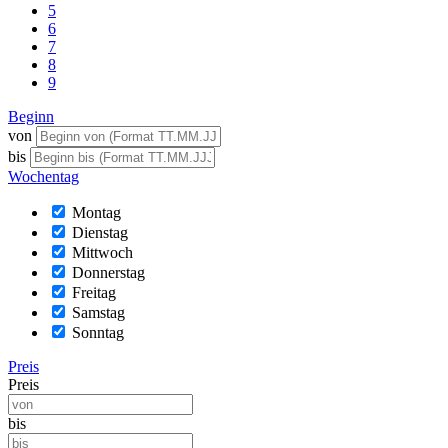
5
6
7
8
9
Beginn
von
bis
Wochentag
Montag
Dienstag
Mittwoch
Donnerstag
Freitag
Samstag
Sonntag
Preis
Preis
bis