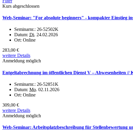
Filter
Kurs abgeschlossen
Web-Seminar: "For absolute beginners" - kompakter Einstieg ins
Seminarnr.:
26-52502K
Datum:
Di.
24.02.2026
Ort:
Online
283,00 €
weitere Details
Anmeldung möglich
Entgeltabrechnung im öffentlichen Dienst V – Abwesenheiten //
Seminarnr.:
26-52851K
Datum:
Mo.
02.11.2026
Ort:
Online
309,00 €
weitere Details
Anmeldung möglich
Web-Seminar: Arbeitsplatzbeschreibung für Stellenbewertung und