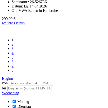
Seminarnr.:
26-52678K
Datum:
Di.
14.04.2026
Ort:
VWA Baden in Karlsruhe
299,00 €
weitere Details
1
2
3
4
5
6
7
8
Beginn
von
bis
Wochentag
Montag
Dienstag