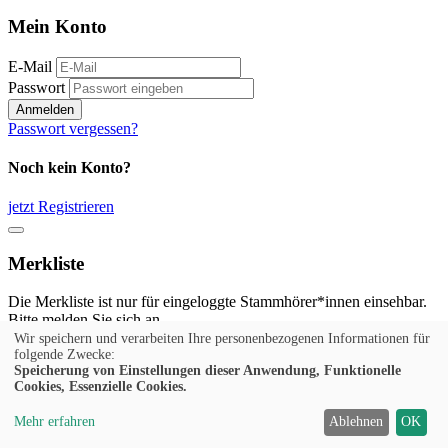
Mein Konto
E-Mail
Passwort
Anmelden
Passwort vergessen?
Noch kein Konto?
jetzt Registrieren
Merkliste
Die Merkliste ist nur für eingeloggte Stammhörer*innen einsehbar.
Bitte melden Sie sich an.
Wir speichern und verarbeiten Ihre personenbezogenen Informationen für
Anmelden
folgende Zwecke:
Speicherung von Einstellungen dieser Anwendung, Funktionelle
Cookies, Essenzielle Cookies.
Noch kein Konto?
Mehr erfahren
Ablehnen
OK
jetzt Registrieren