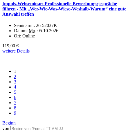
Impuls-Webseminar: Professionelle Bewerbungsgespräche
führen - Mit „Wer-Wie-Was-Wieso-Weshalb-Warum“ eine gute
Auswahl treffen
Seminarnr.:
26-52037K
Datum:
Mo.
05.10.2026
Ort:
Online
119,00 €
weitere Details
1
2
3
4
5
6
7
8
9
Beginn
von