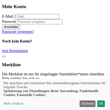
Mein Konto
E-Mail
Passwort
Anmelden
Passwort vergessen?
Noch kein Konto?
jetzt Registrieren
Merkliste
Die Merkliste ist nur für eingeloggte Stammhörer*innen einsehbar.
Bitte melden Sie sich an.
Wir speichern und verarbeiten Ihre personenbezogenen Informationen für
Anmelden
folgende Zwecke:
Speicherung von Einstellungen dieser Anwendung, Funktionelle
Cookies, Essenzielle Cookies.
Noch kein Konto?
Mehr erfahren
Ablehnen
OK
jetzt Registrieren