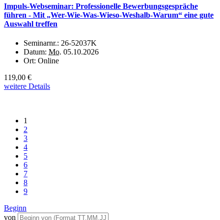
Impuls-Webseminar: Professionelle Bewerbungsgespräche
führen - Mit „Wer-Wie-Was-Wieso-Weshalb-Warum“ eine gute
Auswahl treffen
Seminarnr.:
26-52037K
Datum:
Mo.
05.10.2026
Ort:
Online
119,00 €
weitere Details
1
2
3
4
5
6
7
8
9
Beginn
von