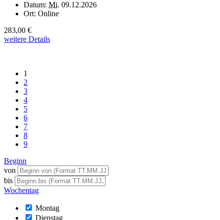
Datum:
Mi.
09.12.2026
Ort:
Online
283,00 €
weitere Details
1
2
3
4
5
6
7
8
9
Beginn
von
bis
Wochentag
Montag
Dienstag