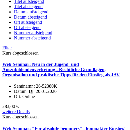
Titel aufsteigend
Titel absteigend
Datum aufsteigend
Datum absteigend
Ort aufsteigend
Ort absteigend
Nummer aufsteigend
Nummer absteigend
Filter
Kurs abgeschlossen
Web-Seminar: Neu in der Jugend- und
Auszubildendenvertretung - Rechtliche Grundlagen,
Organisation und praktische Tipps für den Einstieg als JAV
Seminarnr.:
26-52380K
Datum:
Di.
20.01.2026
Ort:
Online
283,00 €
weitere Details
Kurs abgeschlossen
Web-Seminar: "For absolute beginners" - kompakter Einstieg