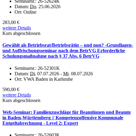
Seminarnr.:
26-52624K
Datum:
Do.
25.06.2026
Ort:
Online
283,00 €
weitere Details
Kurs abgeschlossen
Gewählt als Betriebsrat/Betriebsrätin – und nun? -Grundlagen-
und Auffrischungsseminar nach dem BetrVG Erforderliche
Schulungsmaßnahme nach § 37 Abs. 6 BetrVG
Seminarnr.:
26-52301K
Datum:
Di.
07.07.2026 -
Mi.
08.07.2026
Ort:
VWA Baden in Karlsruhe
590,00 €
weitere Details
Kurs abgeschlossen
Web-Seminar: Familienzuschläge für Beamtinnen und Beamte
in Baden-Württemberg // Kompetenzoffensive Kommunale
Entgeltabrechnung - Level 2: Expert
Seminarnr.:
26-52603K