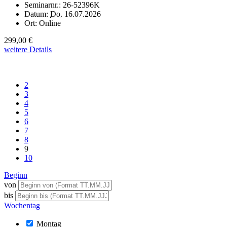
Seminarnr.:
26-52396K
Datum:
Do.
16.07.2026
Ort:
Online
299,00 €
weitere Details
2
3
4
5
6
7
8
9
10
Beginn
von
bis
Wochentag
Montag