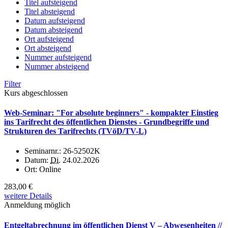
Titel aufsteigend
Titel absteigend
Datum aufsteigend
Datum absteigend
Ort aufsteigend
Ort absteigend
Nummer aufsteigend
Nummer absteigend
Filter
Kurs abgeschlossen
Web-Seminar: "For absolute beginners" - kompakter Einstieg
ins Tarifrecht des öffentlichen Dienstes - Grundbegriffe und
Strukturen des Tarifrechts (TVöD/TV-L)
Seminarnr.:
26-52502K
Datum:
Di.
24.02.2026
Ort:
Online
283,00 €
weitere Details
Anmeldung möglich
Entgeltabrechnung im öffentlichen Dienst V – Abwesenheiten //