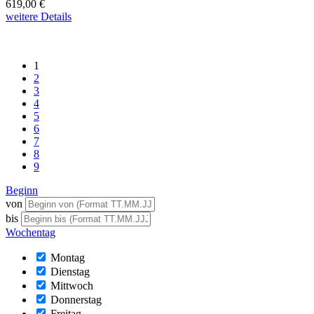
619,00 €
weitere Details
1
2
3
4
5
6
7
8
9
Beginn
von
bis
Wochentag
Montag
Dienstag
Mittwoch
Donnerstag
Freitag