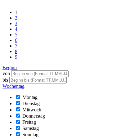
1
2
3
4
5
6
7
8
9
Beginn
von
bis
Wochentag
Montag
Dienstag
Mittwoch
Donnerstag
Freitag
Samstag
Sonntag