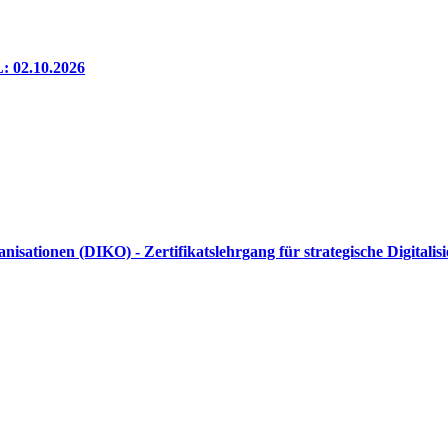
 02.10.2026
sationen (DIKO) - Zertifikatslehrgang für strategische Digitali