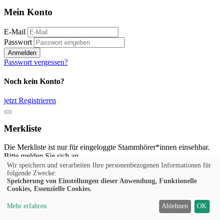
Mein Konto
E-Mail
Passwort
Anmelden
Passwort vergessen?
Noch kein Konto?
jetzt Registrieren
Merkliste
Die Merkliste ist nur für eingeloggte Stammhörer*innen einsehbar.
Bitte melden Sie sich an.
Wir speichern und verarbeiten Ihre personenbezogenen Informationen für
Anmelden
folgende Zwecke:
Speicherung von Einstellungen dieser Anwendung, Funktionelle
Cookies, Essenzielle Cookies.
Noch kein Konto?
Mehr erfahren
Ablehnen
OK
jetzt Registrieren