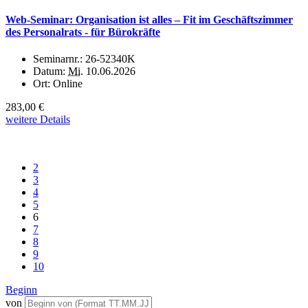
Web-Seminar: Organisation ist alles – Fit im Geschäftszimmer
des Personalrats - für Bürokräfte
Seminarnr.:
26-52340K
Datum:
Mi.
10.06.2026
Ort:
Online
283,00 €
weitere Details
2
3
4
5
6
7
8
9
10
Beginn
von