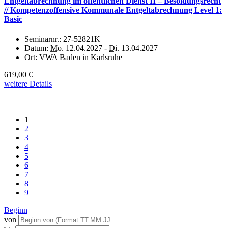
Entgeltabrechnung im öffentlichen Dienst II – Besoldungsrecht
// Kompetenzoffensive Kommunale Entgeltabrechnung Level 1:
Basic
Seminarnr.:
27-52821K
Datum:
Mo.
12.04.2027 -
Di.
13.04.2027
Ort:
VWA Baden in Karlsruhe
619,00 €
weitere Details
1
2
3
4
5
6
7
8
9
Beginn
von