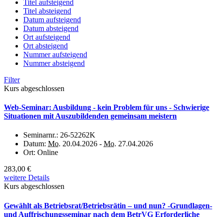
Titel aufsteigend
Titel absteigend
Datum aufsteigend
Datum absteigend
Ort aufsteigend
Ort absteigend
Nummer aufsteigend
Nummer absteigend
Filter
Kurs abgeschlossen
Web-Seminar: Ausbildung - kein Problem für uns - Schwierige
Situationen mit Auszubildenden gemeinsam meistern
Seminarnr.:
26-52262K
Datum:
Mo.
20.04.2026 -
Mo.
27.04.2026
Ort:
Online
283,00 €
weitere Details
Kurs abgeschlossen
Gewählt als Betriebsrat/Betriebsrätin – und nun? -Grundlagen-
und Auffrischungsseminar nach dem BetrVG Erforderliche