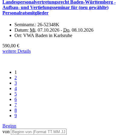
Landespersonalvertretungsrecht Baden-Württemberg -
Aufbau- und Vertiefungsseminar für (neu gewählte)
Personalratsmitglieder
Seminarnr.:
26-52348K
Datum:
Mi.
07.10.2026 -
Do.
08.10.2026
Ort:
VWA Baden in Karlsruhe
590,00 €
weitere Details
1
2
3
4
5
6
7
8
9
Beginn
von