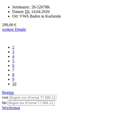
Seminarnr.:
26-52678K
Datum:
Di.
14.04.2026
Ort:
VWA Baden in Karlsruhe
299,00 €
weitere Details
2
3
4
5
6
7
8
9
10
Beginn
von
bis
Wochentag