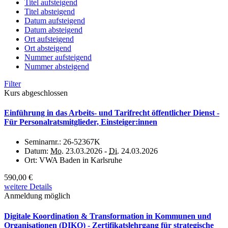
Titel aufsteigend
Titel absteigend
Datum aufsteigend
Datum absteigend
Ort aufsteigend
Ort absteigend
Nummer aufsteigend
Nummer absteigend
Filter
Kurs abgeschlossen
Einführung in das Arbeits- und Tarifrecht öffentlicher Dienst -
Für Personalratsmitglieder, Einsteiger:innen
Seminarnr.:
26-52367K
Datum:
Mo.
23.03.2026 -
Di.
24.03.2026
Ort:
VWA Baden in Karlsruhe
590,00 €
weitere Details
Anmeldung möglich
Digitale Koordination & Transformation in Kommunen und
Organisationen (DIKO) - Zertifikatslehrgang für strategische