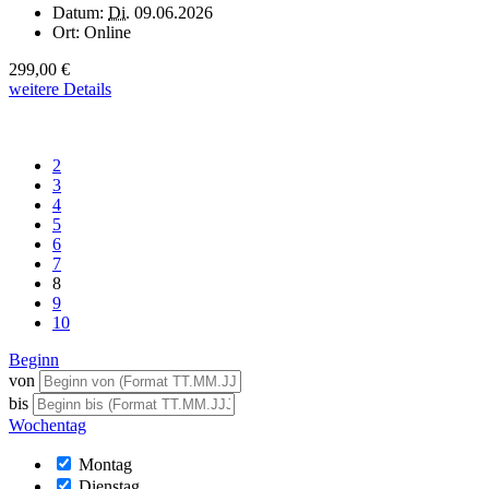
Datum:
Di.
09.06.2026
Ort:
Online
299,00 €
weitere Details
2
3
4
5
6
7
8
9
10
Beginn
von
bis
Wochentag
Montag
Dienstag