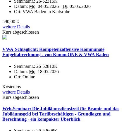
Seminarnr.:
26-52315K
Datum:
Mo.
04.05.2026 -
Di.
05.05.2026
Ort:
VWA Baden in Karlsruhe
590,00 €
weitere Details
Kurs abgeschlossen
VWA-Schlaglicht: Kompetenzoffensive Kommunale
Entgeltabrechnung - von Komm.ONE & VWA Baden
Seminarnr.:
26-52810K
Datum:
Mo.
18.05.2026
Ort:
Online
Kostenlos
weitere Details
Kurs abgeschlossen
Web-Seminar: Die Jubiläumsdienstzeit für Beamte und das
Jubiläumsgeld bei Tarifbeschäftigen - Grundlagen und
Berechnung - ein kompakter Überblick
Seminarnr.:
26-52608K