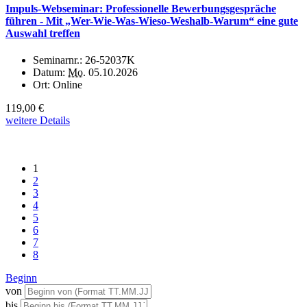
Impuls-Webseminar: Professionelle Bewerbungsgespräche
führen - Mit „Wer-Wie-Was-Wieso-Weshalb-Warum“ eine gute
Auswahl treffen
Seminarnr.:
26-52037K
Datum:
Mo.
05.10.2026
Ort:
Online
119,00 €
weitere Details
1
2
3
4
5
6
7
8
Beginn
von
bis