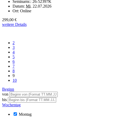
Seminarnr.:
26-52397K
Datum:
Mi.
22.07.2026
Ort:
Online
299,00 €
weitere Details
2
3
4
5
6
7
8
9
10
Beginn
von
bis
Wochentag
Montag