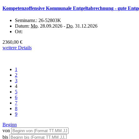
Kompetenzoffensive Kommunale Entgeltabrechnung - gute Entgel
Seminarnr.:
26-52803K
Datum:
Mo.
28.09.2026 -
Do.
31.12.2026
Ort:
2360,00 €
weitere Details
1
2
3
4
5
6
7
8
9
Beginn
von
bis