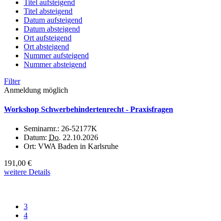
Titel aufsteigend
Titel absteigend
Datum aufsteigend
Datum absteigend
Ort aufsteigend
Ort absteigend
Nummer aufsteigend
Nummer absteigend
Filter
Anmeldung möglich
Workshop Schwerbehindertenrecht - Praxisfragen
Seminarnr.:
26-52177K
Datum:
Do.
22.10.2026
Ort:
VWA Baden in Karlsruhe
191,00 €
weitere Details
3
4