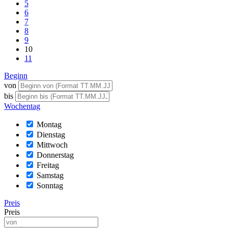
5
6
7
8
9
10
11
Beginn
von
bis
Wochentag
Montag
Dienstag
Mittwoch
Donnerstag
Freitag
Samstag
Sonntag
Preis
Preis