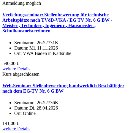
Anmeldung möglich
Vertiefungsseminar: Stellenbewertung für technische
Arbeitsplätze nach TVöD-VKA / EG TV Nr. 6 G BW -
Meister-, Techniker-, Ingenieur-, Hausmeister-,
Schulhausmeister:innen
Seminarnr.:
26-52731K
Datum:
Mi.
11.11.2026
Ort:
VWA Baden in Karlsruhe
590,00 €
weitere Details
Kurs abgeschlossen
Web-Seminar: Stellenbewertung handwerklich Beschäftigter
nach dem EG-TV Nr. 6 G BW
Seminarnr.:
26-52736K
Datum:
Di.
28.04.2026
Ort:
Online
191,00 €
weitere Details