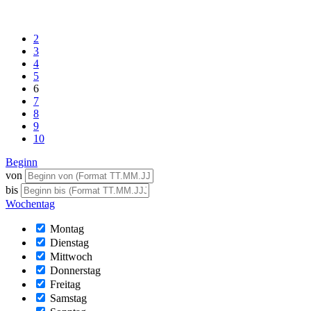
2
3
4
5
6
7
8
9
10
Beginn
von
bis
Wochentag
Montag
Dienstag
Mittwoch
Donnerstag
Freitag
Samstag