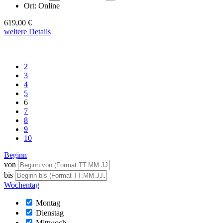
Ort:
Online
619,00 €
weitere Details
2
3
4
5
6
7
8
9
10
Beginn
von
bis
Wochentag
Montag
Dienstag
Mittwoch