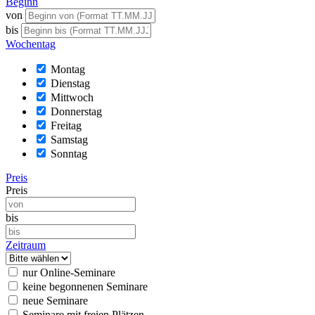
Beginn
von
bis
Wochentag
Montag
Dienstag
Mittwoch
Donnerstag
Freitag
Samstag
Sonntag
Preis
Preis
bis
Zeitraum
nur Online-Seminare
keine begonnenen Seminare
neue Seminare
Seminare mit freien Plätzen