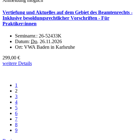
Anmeldung möglich
Vertiefung und Aktuelles auf dem Gebiet des Beamtenrechts -
Inklusive besoldungsrechtlicher Vorschriften - Für
Praktiker:innen
Seminarnr.:
26-52433K
Datum:
Do.
26.11.2026
Ort:
VWA Baden in Karlsruhe
299,00 €
weitere Details
1
2
3
4
5
6
7
8
9