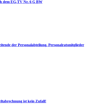
ach dem EG-TV Nr. 6 G BW
tende der Personalabteilung, Personalratsmitglieder
tabrechnung ist kein Zufall!