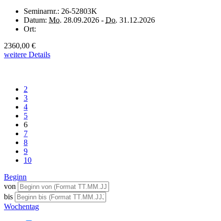
Seminarnr.:
26-52803K
Datum:
Mo.
28.09.2026 -
Do.
31.12.2026
Ort:
2360,00 €
weitere Details
2
3
4
5
6
7
8
9
10
Beginn
von
bis
Wochentag