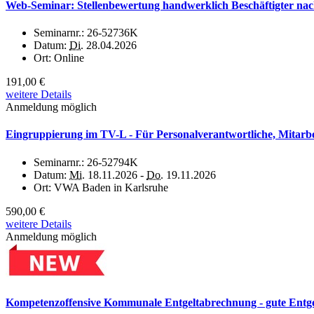
Web-Seminar: Stellenbewertung handwerklich Beschäftigter n
Seminarnr.:
26-52736K
Datum:
Di.
28.04.2026
Ort:
Online
191,00 €
weitere Details
Anmeldung möglich
Eingruppierung im TV-L - Für Personalverantwortliche, Mitarbei
Seminarnr.:
26-52794K
Datum:
Mi.
18.11.2026 -
Do.
19.11.2026
Ort:
VWA Baden in Karlsruhe
590,00 €
weitere Details
Anmeldung möglich
Kompetenzoffensive Kommunale Entgeltabrechnung - gute Entgel