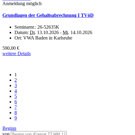
Anmeldung möglich
Grundlagen der Gehaltsabrechnung I TVöD
Seminarnr.:
26-52635K
Datum:
Di.
13.10.2026 -
Mi.
14.10.2026
Ort:
VWA Baden in Karlsruhe
590,00 €
weitere Details
1
2
3
4
5
6
7
8
9
Beginn
von