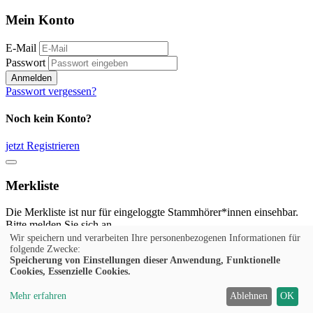
Mein Konto
E-Mail
Passwort
Anmelden
Passwort vergessen?
Noch kein Konto?
jetzt Registrieren
Merkliste
Die Merkliste ist nur für eingeloggte Stammhörer*innen einsehbar.
Bitte melden Sie sich an.
Wir speichern und verarbeiten Ihre personenbezogenen Informationen für
Anmelden
folgende Zwecke:
Speicherung von Einstellungen dieser Anwendung, Funktionelle
Cookies, Essenzielle Cookies.
Noch kein Konto?
Mehr erfahren
Ablehnen
OK
jetzt Registrieren