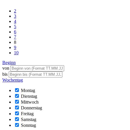
2
3
4
5
6
7
8
9
10
Beginn
von
bis
Wochentag
Montag
Dienstag
Mittwoch
Donnerstag
Freitag
Samstag
Sonntag