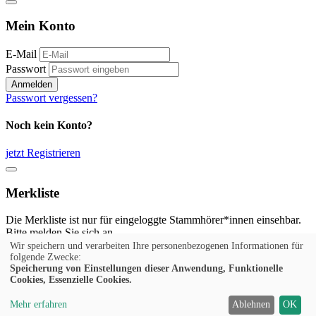
Mein Konto
E-Mail
Passwort
Anmelden
Passwort vergessen?
Noch kein Konto?
jetzt Registrieren
Merkliste
Die Merkliste ist nur für eingeloggte Stammhörer*innen einsehbar.
Bitte melden Sie sich an.
Wir speichern und verarbeiten Ihre personenbezogenen Informationen für
Anmelden
folgende Zwecke:
Speicherung von Einstellungen dieser Anwendung, Funktionelle
Cookies, Essenzielle Cookies.
Noch kein Konto?
Mehr erfahren
Ablehnen
OK
jetzt Registrieren