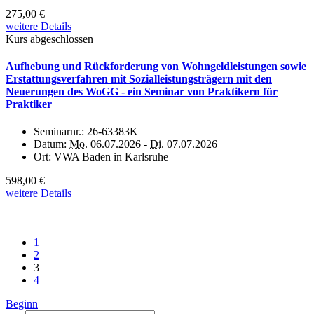
275,00 €
weitere Details
Kurs abgeschlossen
Aufhebung und Rückforderung von Wohngeldleistungen sowie
Erstattungsverfahren mit Sozialleistungsträgern mit den
Neuerungen des WoGG - ein Seminar von Praktikern für
Praktiker
Seminarnr.:
26-63383K
Datum:
Mo.
06.07.2026 -
Di.
07.07.2026
Ort:
VWA Baden in Karlsruhe
598,00 €
weitere Details
1
2
3
4
Beginn