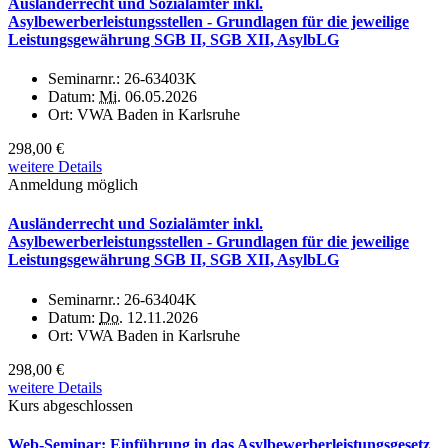
Ausländerrecht und Sozialämter inkl.
Asylbewerberleistungsstellen - Grundlagen für die jeweilige
Leistungsgewährung SGB II, SGB XII, AsylbLG
Seminarnr.:
26-63403K
Datum:
Mi.
06.05.2026
Ort:
VWA Baden in Karlsruhe
298,00 €
weitere Details
Anmeldung möglich
Ausländerrecht und Sozialämter inkl.
Asylbewerberleistungsstellen - Grundlagen für die jeweilige
Leistungsgewährung SGB II, SGB XII, AsylbLG
Seminarnr.:
26-63404K
Datum:
Do.
12.11.2026
Ort:
VWA Baden in Karlsruhe
298,00 €
weitere Details
Kurs abgeschlossen
Web-Seminar: Einführung in das Asylbewerberleistungsgesetz