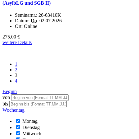
(AsylbLG und SGB II)
Seminarnr.:
26-63410K
Datum:
Do.
02.07.2026
Ort:
Online
275,00 €
weitere Details
1
2
3
4
Beginn
von
bis
Wochentag
Montag
Dienstag
Mittwoch