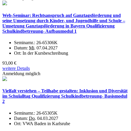
Web-Seminar: Rechtsanspruch auf Ganztagsförderung und
seine Umsetzung durch Kinder- und Jugendhilfe und Schule –
Umsetzung Ganztagsförderung in Bayern Qualifizierung
Schulkindbetreuung- Aufbaumodul 1
Seminarnr.:
26-65306K
Datum:
Mi.
07.04.2027
Ort:
In der Kursbeschreibung
93,00 €
weitere Details
Anmeldung möglich
Vielfalt verstehen – Teilhabe gestalten: Inklusion und Diversität
im Schulalltag Qualifizierung Schulkindbetreuung- Basismodul
2
Seminarnr.:
26-65305K
Datum:
Do.
04.03.2027
Ort:
VWA Baden in Karlsruhe