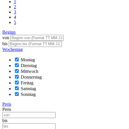
1
2
3
4
5
Beginn
von
bis
Wochentag
Montag
Dienstag
Mittwoch
Donnerstag
Freitag
Samstag
Sonntag
Preis
Preis
bis