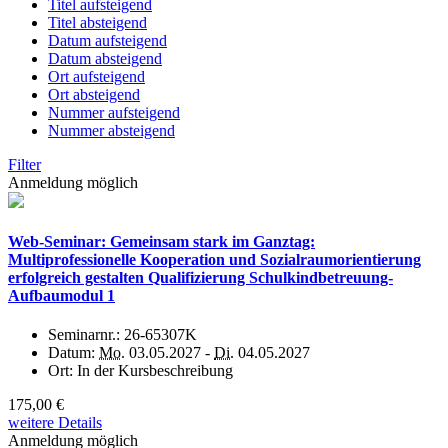
Titel aufsteigend
Titel absteigend
Datum aufsteigend
Datum absteigend
Ort aufsteigend
Ort absteigend
Nummer aufsteigend
Nummer absteigend
Filter
Anmeldung möglich
Web-Seminar: Gemeinsam stark im Ganztag:
Multiprofessionelle Kooperation und Sozialraumorientierung
erfolgreich gestalten Qualifizierung Schulkindbetreuung-
Aufbaumodul 1
Seminarnr.:
26-65307K
Datum:
Mo.
03.05.2027 -
Di.
04.05.2027
Ort:
In der Kursbeschreibung
175,00 €
weitere Details
Anmeldung möglich