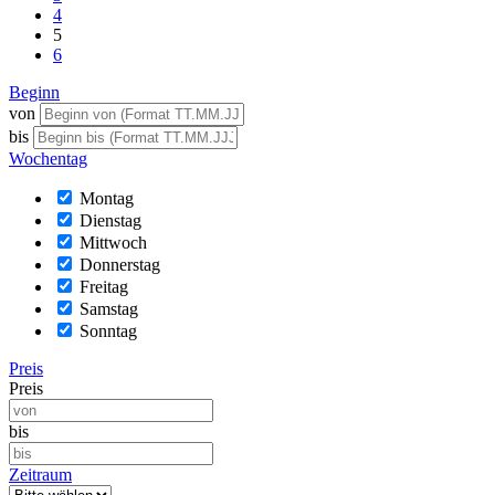
4
5
6
Beginn
von
bis
Wochentag
Montag
Dienstag
Mittwoch
Donnerstag
Freitag
Samstag
Sonntag
Preis
Preis
bis
Zeitraum