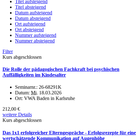
Titel aufsteigend
Titel absteigend
Datum aufsteigend
Datum absteigend
Ort aufsteigend
Ort absteigend
Nummer aufsteigend
Nummer absteigend
Filter
Kurs abgeschlossen
Die Rolle der pädagogischen Fachkraft bei psychischen
Auffälligkeiten im Kindesalter
Seminarnr.:
26-68291K
Datum:
Mi.
18.03.2026
Ort:
VWA Baden in Karlsruhe
212,00 €
weitere Details
Kurs abgeschlossen
Das 1x1 erfolgreicher Elterngespräche - Erfolgsrezepte für eine
wertschätzende Kommunikation auf Augenhöhe