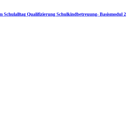
t im Schulalltag Qualifizierung Schulkindbetreuung- Basismodul 2