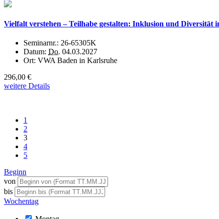
Vielfalt verstehen – Teilhabe gestalten: Inklusion und Diversitä
Seminarnr.:
26-65305K
Datum:
Do.
04.03.2027
Ort:
VWA Baden in Karlsruhe
296,00 €
weitere Details
1
2
3
4
5
Beginn
von
bis
Wochentag
Montag