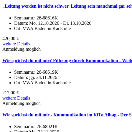
„Leitung werden ist nicht schwer, Leitung sein manchmal gar seh
Seminarnr.:
26-68616K
Datum:
Mo.
12.10.2026 -
Di.
13.10.2026
Ort:
VWA Baden in Karlsruhe
426,00 €
weitere Details
Anmeldung möglich
Wie sprichst du mit mir? Führung durch Kommunikation - Weiter
Seminarnr.:
26-68619K
Datum:
Di.
24.11.2026
Ort:
VWA Baden in Karlsruhe
212,00 €
weitere Details
Anmeldung möglich
Wie sprichst du mit mir - Kommunikation im KiTa Alltag - Der S
Seminarnr.:
26-68921K
Datum:
Mo.
23.11.2026