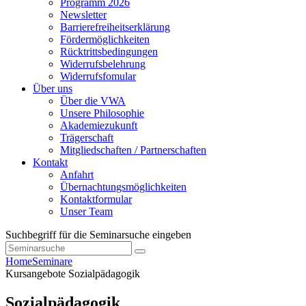
Programm 2026
Newsletter
Barrierefreiheitserklärung
Fördermöglichkeiten
Rücktrittsbedingungen
Widerrufsbelehrung
Widerrufsfomular
Über uns
Über die VWA
Unsere Philosophie
Akademiezukunft
Trägerschaft
Mitgliedschaften / Partnerschaften
Kontakt
Anfahrt
Übernachtungsmöglichkeiten
Kontaktformular
Unser Team
Suchbegriff für die Seminarsuche eingeben
Home
Seminare
Kursangebote
Sozialpädagogik
Sozialpädagogik