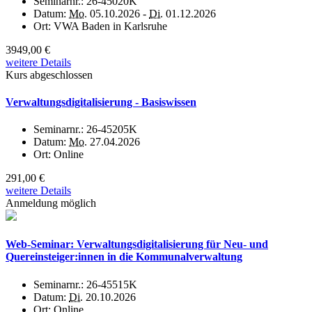
Seminarnr.:
26-45020K
Datum:
Mo.
05.10.2026 -
Di.
01.12.2026
Ort:
VWA Baden in Karlsruhe
3949,00 €
weitere Details
Kurs abgeschlossen
Verwaltungsdigitalisierung - Basiswissen
Seminarnr.:
26-45205K
Datum:
Mo.
27.04.2026
Ort:
Online
291,00 €
weitere Details
Anmeldung möglich
Web-Seminar: Verwaltungsdigitalisierung für Neu- und
Quereinsteiger:innen in die Kommunalverwaltung
Seminarnr.:
26-45515K
Datum:
Di.
20.10.2026
Ort:
Online