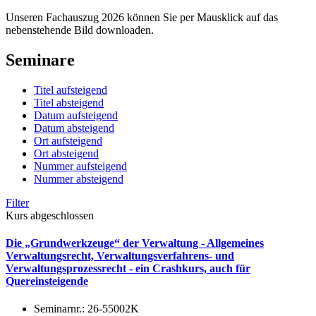
Unseren Fachauszug 2026 können Sie per Mausklick auf das
nebenstehende Bild downloaden.
Seminare
Titel aufsteigend
Titel absteigend
Datum aufsteigend
Datum absteigend
Ort aufsteigend
Ort absteigend
Nummer aufsteigend
Nummer absteigend
Filter
Kurs abgeschlossen
Die „Grundwerkzeuge“ der Verwaltung - Allgemeines
Verwaltungsrecht, Verwaltungsverfahrens- und
Verwaltungsprozessrecht - ein Crashkurs, auch für
Quereinsteigende
Seminarnr.:
26-55002K