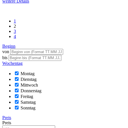
weitere Details
1
2
3
4
Beginn
von
bis
Wochentag
Montag
Dienstag
Mittwoch
Donnerstag
Freitag
Samstag
Sonntag
Preis
Preis