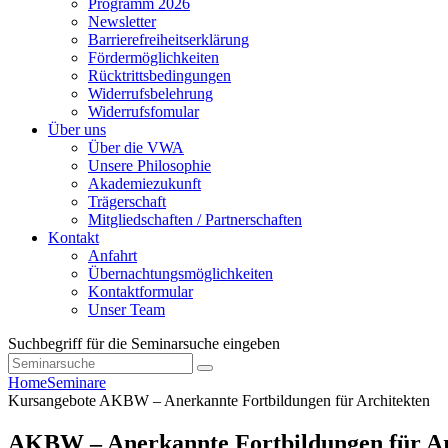
Programm 2026
Newsletter
Barrierefreiheitserklärung
Fördermöglichkeiten
Rücktrittsbedingungen
Widerrufsbelehrung
Widerrufsfomular
Über uns
Über die VWA
Unsere Philosophie
Akademiezukunft
Trägerschaft
Mitgliedschaften / Partnerschaften
Kontakt
Anfahrt
Übernachtungsmöglichkeiten
Kontaktformular
Unser Team
Suchbegriff für die Seminarsuche eingeben
Home
Seminare
Kursangebote
AKBW – Anerkannte Fortbildungen für Architekten
AKBW – Anerkannte Fortbildungen für Ar