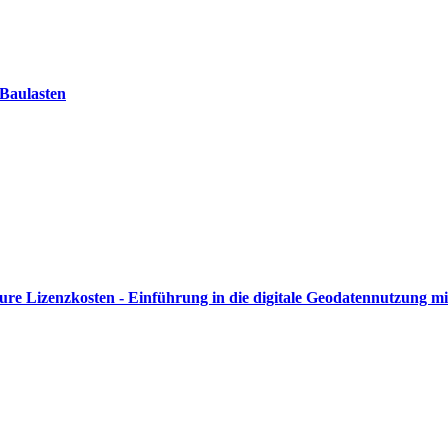
 Baulasten
eure Lizenzkosten - Einführung in die digitale Geodatennutzung m