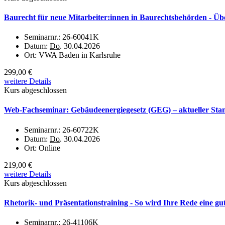
Baurecht für neue Mitarbeiter:innen in Baurechtsbehörden - Üb
Seminarnr.:
26-60041K
Datum:
Do.
30.04.2026
Ort:
VWA Baden in Karlsruhe
299,00 €
weitere Details
Kurs abgeschlossen
Web-Fachseminar: Gebäudeenergiegesetz (GEG) – aktueller St
Seminarnr.:
26-60722K
Datum:
Do.
30.04.2026
Ort:
Online
219,00 €
weitere Details
Kurs abgeschlossen
Rhetorik- und Präsentationstraining - So wird Ihre Rede eine gu
Seminarnr.:
26-41106K