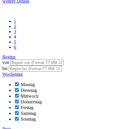
weitere Details
1
2
3
4
5
6
Beginn
von
bis
Wochentag
Montag
Dienstag
Mittwoch
Donnerstag
Freitag
Samstag
Sonntag
Preis