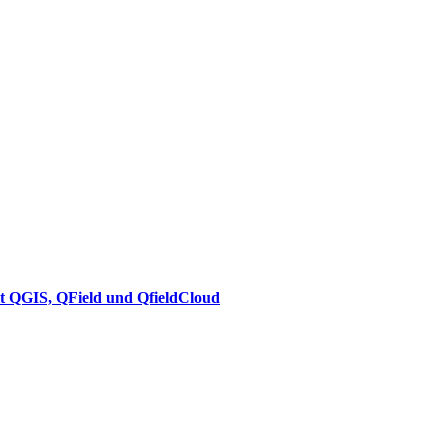
it QGIS, QField und QfieldCloud