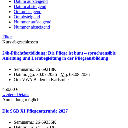
Datum aufsteigend
Datum absteigend
Ort aufsteigend
Ort absteigend
Nummer aufsteigend
Nummer absteigend
Filter
Kurs abgeschlossen
24h-Pflichtfortbildung: Die Pflege ist bunt – sprachsensible
Anleitung und Lernbegleitung in der Pflegeausbildung
Seminarnr.:
26-69218K
Datum:
Do.
30.07.2026 -
Mo.
03.08.2026
Ort:
VWA Baden in Karlsruhe
450,00 €
weitere Details
Anmeldung möglich
Die SGB XI Pflegesatzrunde 2027
Seminarnr.:
26-69336K
Datum:
Di.
24.11.2026