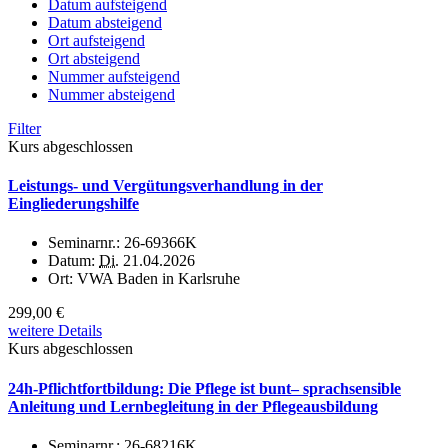
Datum aufsteigend
Datum absteigend
Ort aufsteigend
Ort absteigend
Nummer aufsteigend
Nummer absteigend
Filter
Kurs abgeschlossen
Leistungs- und Vergütungsverhandlung in der
Eingliederungshilfe
Seminarnr.:
26-69366K
Datum:
Di.
21.04.2026
Ort:
VWA Baden in Karlsruhe
299,00 €
weitere Details
Kurs abgeschlossen
24h-Pflichtfortbildung: Die Pflege ist bunt– sprachsensible
Anleitung und Lernbegleitung in der Pflegeausbildung
Seminarnr.:
26-68216K