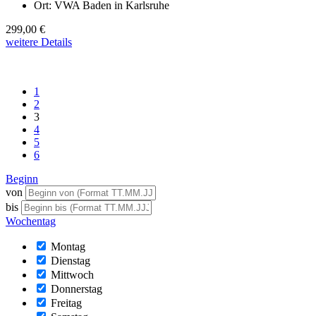
Ort:
VWA Baden in Karlsruhe
299,00 €
weitere Details
1
2
3
4
5
6
Beginn
von
bis
Wochentag
Montag
Dienstag
Mittwoch
Donnerstag
Freitag