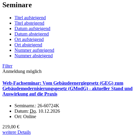
Seminare
Titel aufsteigend
Titel absteigend
Datum aufsteigend
Datum absteigend
Ort aufsteigend
Ort absteigend
Nummer aufsteigend
Nummer absteigend
Filter
Anmeldung möglich
Web-Fachseminar: Vom Gebäudeenergiegesetz (GEG) zum
Gebäudemodernisierungsgesetz (GModG) - aktueller Stand und
Auswirkung auf die Praxis
Seminarnr.:
26-60724K
Datum:
Do.
10.12.2026
Ort:
Online
219,00 €
weitere Details