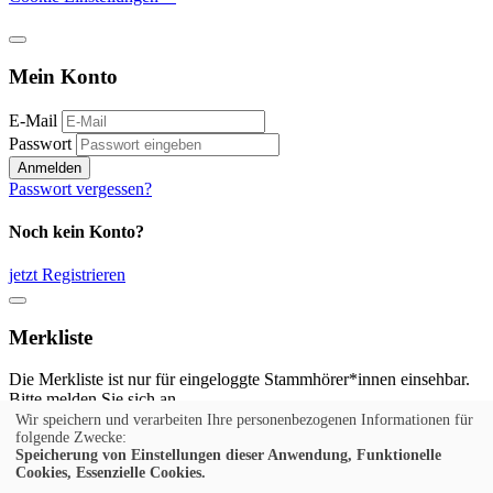
Mein Konto
E-Mail
Passwort
Anmelden
Passwort vergessen?
Noch kein Konto?
jetzt Registrieren
Merkliste
Die Merkliste ist nur für eingeloggte Stammhörer*innen einsehbar.
Bitte melden Sie sich an.
Wir speichern und verarbeiten Ihre personenbezogenen Informationen für
Anmelden
folgende Zwecke:
Speicherung von Einstellungen dieser Anwendung, Funktionelle
Cookies, Essenzielle Cookies.
Noch kein Konto?