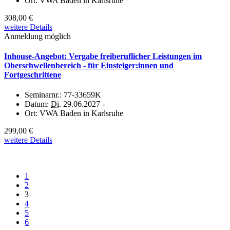
Ort:
VWA Baden in Karlsruhe
308,00 €
weitere Details
Anmeldung möglich
Inhouse-Angebot: Vergabe freiberuflicher Leistungen im
Oberschwellenbereich - für Einsteiger:innen und
Fortgeschrittene
Seminarnr.:
77-33659K
Datum:
Di.
29.06.2027 -
Ort:
VWA Baden in Karlsruhe
299,00 €
weitere Details
1
2
3
4
5
6