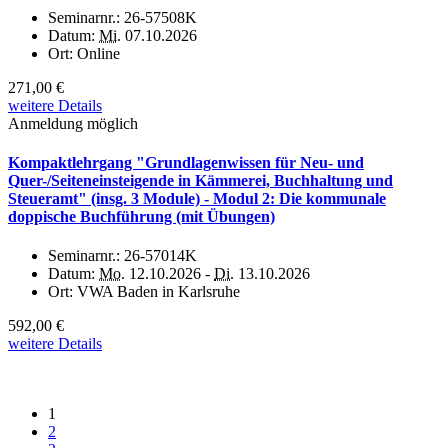
Seminarnr.:
26-57508K
Datum:
Mi.
07.10.2026
Ort:
Online
271,00 €
weitere Details
Anmeldung möglich
Kompaktlehrgang "Grundlagenwissen für Neu- und
Quer-/Seiteneinsteigende in Kämmerei, Buchhaltung und
Steueramt" (insg. 3 Module) - Modul 2: Die kommunale
doppische Buchführung (mit Übungen)
Seminarnr.:
26-57014K
Datum:
Mo.
12.10.2026 -
Di.
13.10.2026
Ort:
VWA Baden in Karlsruhe
592,00 €
weitere Details
1
2