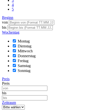
3
4
5
Beginn
von
bis
Wochentag
Montag
Dienstag
Mittwoch
Donnerstag
Freitag
Samstag
Sonntag
Preis
Preis
bis
Zeitraum