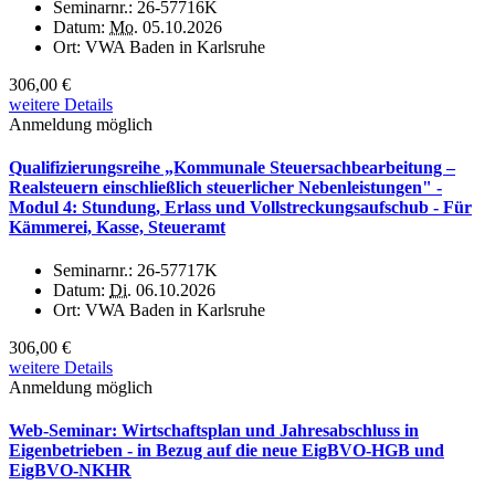
Seminarnr.:
26-57716K
Datum:
Mo.
05.10.2026
Ort:
VWA Baden in Karlsruhe
306,00 €
weitere Details
Anmeldung möglich
Qualifizierungsreihe „Kommunale Steuersachbearbeitung –
Realsteuern einschließlich steuerlicher Nebenleistungen" -
Modul 4: Stundung, Erlass und Vollstreckungsaufschub - Für
Kämmerei, Kasse, Steueramt
Seminarnr.:
26-57717K
Datum:
Di.
06.10.2026
Ort:
VWA Baden in Karlsruhe
306,00 €
weitere Details
Anmeldung möglich
Web-Seminar: Wirtschaftsplan und Jahresabschluss in
Eigenbetrieben - in Bezug auf die neue EigBVO-HGB und
EigBVO-NKHR