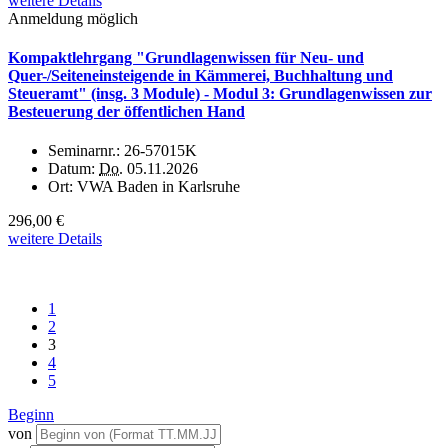
weitere Details
Anmeldung möglich
Kompaktlehrgang "Grundlagenwissen für Neu- und
Quer-/Seiteneinsteigende in Kämmerei, Buchhaltung und
Steueramt" (insg. 3 Module) - Modul 3: Grundlagenwissen zur
Besteuerung der öffentlichen Hand
Seminarnr.:
26-57015K
Datum:
Do.
05.11.2026
Ort:
VWA Baden in Karlsruhe
296,00 €
weitere Details
1
2
3
4
5
Beginn
von