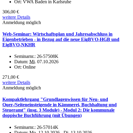
Ort:
VWA Baden in Karlsruhe
306,00 €
weitere Details
Anmeldung möglich
Web-Seminar: Wirtschaftsplan und Jahresabschluss in
Eigenbetrieben - in Bezug auf die neue EigBVO-HGB und
EigBVO-NKHR
Seminarnr.:
26-57508K
Datum:
Mi.
07.10.2026
Ort:
Online
271,00 €
weitere Details
Anmeldung möglich
Kompaktlehrgang "Grundlagenwissen für Neu- und
Quer-/Seiteneinsteigende in Kämmerei, Buchhaltung und
Steueramt" (insg. 3 Module) - Modul 2: Die kommunale
doppische Buchführung (mit Übungen)
Seminarnr.:
26-57014K
Datum:
Mo.
12.10.2026 -
Di.
13.10.2026