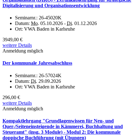
Digitalisierung und Organisationsentwicklung
Seminarnr.:
26-45020K
Datum:
Mo.
05.10.2026 -
Di.
01.12.2026
Ort:
VWA Baden in Karlsruhe
3949,00 €
weitere Details
Anmeldung möglich
Der kommunale Jahresabschluss
Seminarnr.:
26-57024K
Datum:
Di.
29.09.2026
Ort:
VWA Baden in Karlsruhe
296,00 €
weitere Details
Anmeldung möglich
Kompaktlehrgang "Grundlagenwissen für Neu- und
Quer-/Seiteneinsteigende in Kämmerei, Buchhaltung und
Steueramt" (insg. 3 Module) - Modul 2: Die kommunale
doppische Buchführung (mit Übungen)