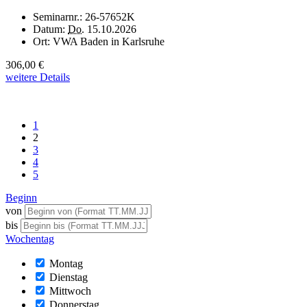
Seminarnr.:
26-57652K
Datum:
Do.
15.10.2026
Ort:
VWA Baden in Karlsruhe
306,00 €
weitere Details
1
2
3
4
5
Beginn
von
bis
Wochentag
Montag
Dienstag
Mittwoch
Donnerstag