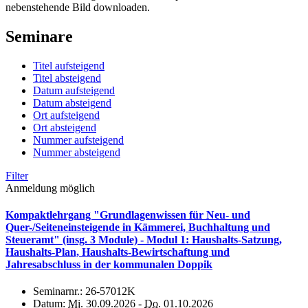
nebenstehende Bild downloaden.
Seminare
Titel aufsteigend
Titel absteigend
Datum aufsteigend
Datum absteigend
Ort aufsteigend
Ort absteigend
Nummer aufsteigend
Nummer absteigend
Filter
Anmeldung möglich
Kompaktlehrgang "Grundlagenwissen für Neu- und
Quer-/Seiteneinsteigende in Kämmerei, Buchhaltung und
Steueramt" (insg. 3 Module) - Modul 1: Haushalts-Satzung,
Haushalts-Plan, Haushalts-Bewirtschaftung und
Jahresabschluss in der kommunalen Doppik
Seminarnr.:
26-57012K
Datum:
Mi.
30.09.2026 -
Do.
01.10.2026