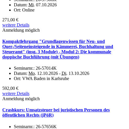
Datum:
Mi.
07.10.2026
Ort:
Online
271,00 €
weitere Details
Anmeldung möglich
Kompaktlehrgang "Grundlagenwissen für Neu- und
Quer-/Seiteneinsteigende in Kämmerei, Buchhaltung und
Steueramt" (insg. 3 Module) - Modul 2: Die kommunale
doppische Buchführung (mit Übungen)
Seminarnr.:
26-57014K
Datum:
Mo.
12.10.2026 -
Di.
13.10.2026
Ort:
VWA Baden in Karlsruhe
592,00 €
weitere Details
Anmeldung möglich
Crashkurs: Umsatzsteuer bei juristischen Personen des
öffentlichen Rechts (jPöR)
Seminarnr.:
26-57656K