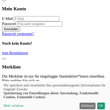
Mein Konto
E-Mail
Passwort
Anmelden
Passwort vergessen?
Noch kein Konto?
jetzt Registrieren
Merkliste
Die Merkliste ist nur für eingeloggte Stammhörer*innen einsehbar.
Bitte melden Sie sich an.
Wir speichern und verarbeiten Ihre personenbezogenen Informationen für
Anmelden
folgende Zwecke:
Speicherung von Einstellungen dieser Anwendung, Funktionelle
Cookies, Essenzielle Cookies.
Noch kein Konto?
Mehr erfahren
Ablehnen
OK
jetzt Registrieren