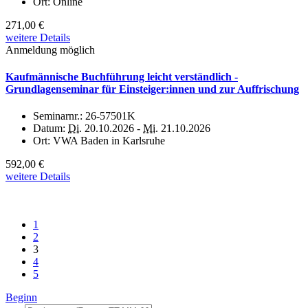
Ort:
Online
271,00 €
weitere Details
Anmeldung möglich
Kaufmännische Buchführung leicht verständlich -
Grundlagenseminar für Einsteiger:innen und zur Auffrischung
Seminarnr.:
26-57501K
Datum:
Di.
20.10.2026 -
Mi.
21.10.2026
Ort:
VWA Baden in Karlsruhe
592,00 €
weitere Details
1
2
3
4
5
Beginn