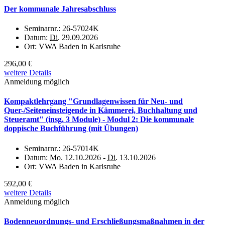
Der kommunale Jahresabschluss
Seminarnr.:
26-57024K
Datum:
Di.
29.09.2026
Ort:
VWA Baden in Karlsruhe
296,00 €
weitere Details
Anmeldung möglich
Kompaktlehrgang "Grundlagenwissen für Neu- und
Quer-/Seiteneinsteigende in Kämmerei, Buchhaltung und
Steueramt" (insg. 3 Module) - Modul 2: Die kommunale
doppische Buchführung (mit Übungen)
Seminarnr.:
26-57014K
Datum:
Mo.
12.10.2026 -
Di.
13.10.2026
Ort:
VWA Baden in Karlsruhe
592,00 €
weitere Details
Anmeldung möglich
Bodenneuordnungs- und Erschließungsmaßnahmen in der