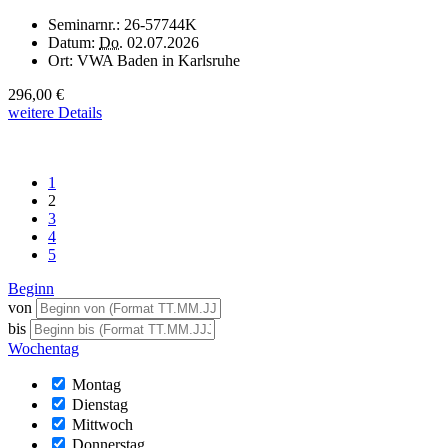
Seminarnr.:
26-57744K
Datum:
Do.
02.07.2026
Ort:
VWA Baden in Karlsruhe
296,00 €
weitere Details
1
2
3
4
5
Beginn
von
bis
Wochentag
Montag
Dienstag
Mittwoch
Donnerstag