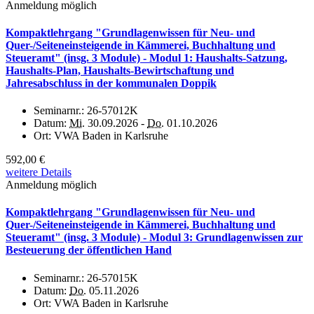
Anmeldung möglich
Kompaktlehrgang "Grundlagenwissen für Neu- und
Quer-/Seiteneinsteigende in Kämmerei, Buchhaltung und
Steueramt" (insg. 3 Module) - Modul 1: Haushalts-Satzung,
Haushalts-Plan, Haushalts-Bewirtschaftung und
Jahresabschluss in der kommunalen Doppik
Seminarnr.:
26-57012K
Datum:
Mi.
30.09.2026 -
Do.
01.10.2026
Ort:
VWA Baden in Karlsruhe
592,00 €
weitere Details
Anmeldung möglich
Kompaktlehrgang "Grundlagenwissen für Neu- und
Quer-/Seiteneinsteigende in Kämmerei, Buchhaltung und
Steueramt" (insg. 3 Module) - Modul 3: Grundlagenwissen zur
Besteuerung der öffentlichen Hand
Seminarnr.:
26-57015K
Datum:
Do.
05.11.2026
Ort:
VWA Baden in Karlsruhe