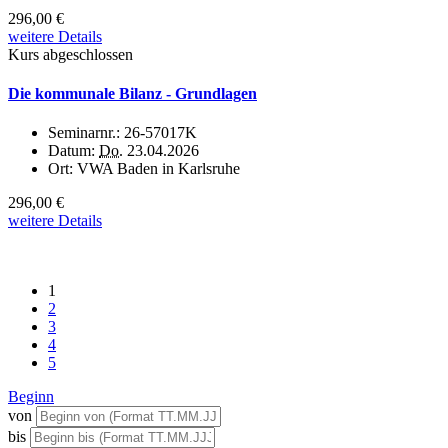
296,00 €
weitere Details
Kurs abgeschlossen
Die kommunale Bilanz - Grundlagen
Seminarnr.:
26-57017K
Datum:
Do.
23.04.2026
Ort:
VWA Baden in Karlsruhe
296,00 €
weitere Details
1
2
3
4
5
Beginn
von
bis