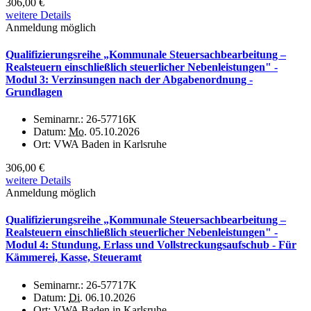
306,00 €
weitere Details
Anmeldung möglich
Qualifizierungsreihe „Kommunale Steuersachbearbeitung –
Realsteuern einschließlich steuerlicher Nebenleistungen" -
Modul 3: Verzinsungen nach der Abgabenordnung -
Grundlagen
Seminarnr.:
26-57716K
Datum:
Mo.
05.10.2026
Ort:
VWA Baden in Karlsruhe
306,00 €
weitere Details
Anmeldung möglich
Qualifizierungsreihe „Kommunale Steuersachbearbeitung –
Realsteuern einschließlich steuerlicher Nebenleistungen" -
Modul 4: Stundung, Erlass und Vollstreckungsaufschub - Für
Kämmerei, Kasse, Steueramt
Seminarnr.:
26-57717K
Datum:
Di.
06.10.2026
Ort:
VWA Baden in Karlsruhe