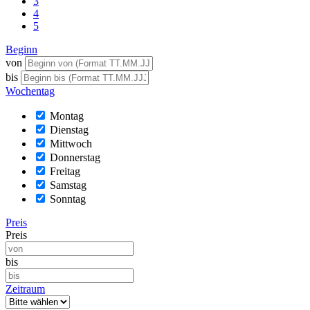
3
4
5
Beginn
von
bis
Wochentag
Montag
Dienstag
Mittwoch
Donnerstag
Freitag
Samstag
Sonntag
Preis
Preis
bis
Zeitraum