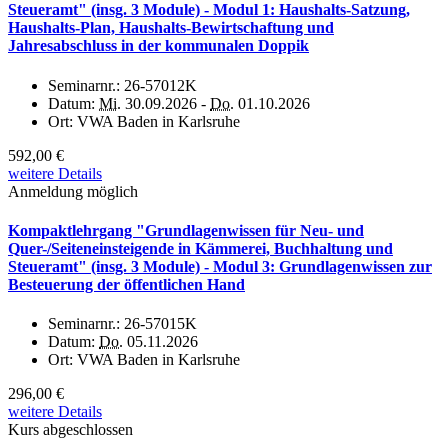
Steueramt" (insg. 3 Module) - Modul 1: Haushalts-Satzung,
Haushalts-Plan, Haushalts-Bewirtschaftung und
Jahresabschluss in der kommunalen Doppik
Seminarnr.:
26-57012K
Datum:
Mi.
30.09.2026 -
Do.
01.10.2026
Ort:
VWA Baden in Karlsruhe
592,00 €
weitere Details
Anmeldung möglich
Kompaktlehrgang "Grundlagenwissen für Neu- und
Quer-/Seiteneinsteigende in Kämmerei, Buchhaltung und
Steueramt" (insg. 3 Module) - Modul 3: Grundlagenwissen zur
Besteuerung der öffentlichen Hand
Seminarnr.:
26-57015K
Datum:
Do.
05.11.2026
Ort:
VWA Baden in Karlsruhe
296,00 €
weitere Details
Kurs abgeschlossen