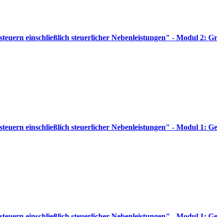
teuern einschließlich steuerlicher Nebenleistungen" - Modul 2: 
euern einschließlich steuerlicher Nebenleistungen" - Modul 1: Ge
teuern einschließlich steuerlicher Nebenleistungen" - Modul 1: 