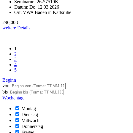
Seminarnr.:
26-57519K
Datum:
Do.
12.03.2026
Ort:
VWA Baden in Karlsruhe
296,00 €
weitere Details
1
2
3
4
5
Beginn
von
bis
Wochentag
Montag
Dienstag
Mittwoch
Donnerstag
Freitag