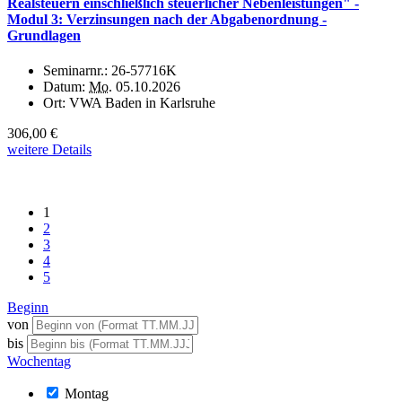
Realsteuern einschließlich steuerlicher Nebenleistungen" -
Modul 3: Verzinsungen nach der Abgabenordnung -
Grundlagen
Seminarnr.:
26-57716K
Datum:
Mo.
05.10.2026
Ort:
VWA Baden in Karlsruhe
306,00 €
weitere Details
1
2
3
4
5
Beginn
von
bis
Wochentag
Montag