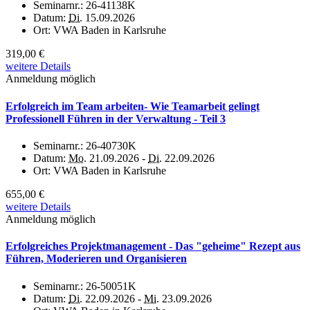
Seminarnr.:
26-41138K
Datum:
Di.
15.09.2026
Ort:
VWA Baden in Karlsruhe
319,00 €
weitere Details
Anmeldung möglich
Erfolgreich im Team arbeiten- Wie Teamarbeit gelingt
Professionell Führen in der Verwaltung - Teil 3
Seminarnr.:
26-40730K
Datum:
Mo.
21.09.2026 -
Di.
22.09.2026
Ort:
VWA Baden in Karlsruhe
655,00 €
weitere Details
Anmeldung möglich
Erfolgreiches Projektmanagement - Das "geheime" Rezept aus
Führen, Moderieren und Organisieren
Seminarnr.:
26-50051K
Datum:
Di.
22.09.2026 -
Mi.
23.09.2026