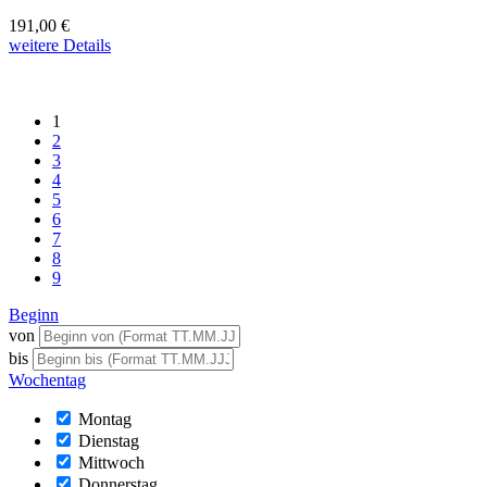
191,00 €
weitere Details
1
2
3
4
5
6
7
8
9
Beginn
von
bis
Wochentag
Montag
Dienstag
Mittwoch
Donnerstag