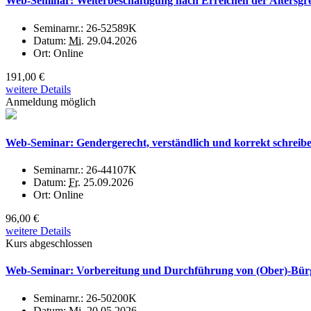
Web-Seminar: Weiterbeschäftigung nach Erreichen der Altersgre
Seminarnr.:
26-52589K
Datum:
Mi.
29.04.2026
Ort:
Online
191,00 €
weitere Details
Anmeldung möglich
Web-Seminar: Gendergerecht, verständlich und korrekt schreiben
Seminarnr.:
26-44107K
Datum:
Fr.
25.09.2026
Ort:
Online
96,00 €
weitere Details
Kurs abgeschlossen
Web-Seminar: Vorbereitung und Durchführung von (Ober)-Bür
Seminarnr.:
26-50200K
Datum:
Mi.
20.05.2026