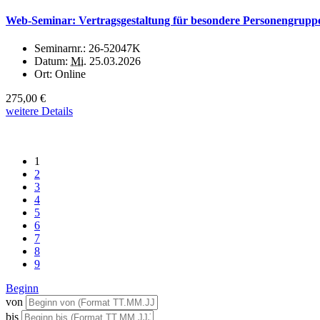
Web-Seminar: Vertragsgestaltung für besondere Personengruppen 
Seminarnr.:
26-52047K
Datum:
Mi.
25.03.2026
Ort:
Online
275,00 €
weitere Details
1
2
3
4
5
6
7
8
9
Beginn
von
bis