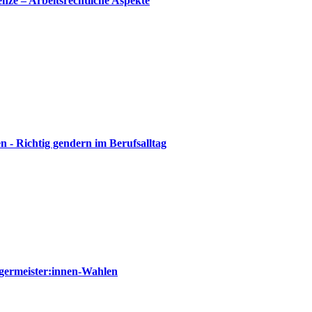
nze – Arbeitsrechtliche Aspekte
 - Richtig gendern im Berufsalltag
germeister:innen-Wahlen